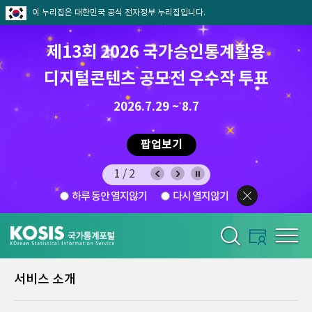
이 누리집은 대한민국 공식 전자정부 누리집입니다.
제13회 2026 국가승인통계활용
디지털콘텐츠 공모전 우수작 투표
8.7.(금) ~ 8.21.(금)
2026.7.29 ~ 8.7
팝업보기
1/2
하루 동안 열지않기
다시 열지않기
서비스 소개