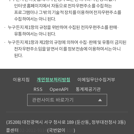
인터넷 홈페이지에서 자동으로 전자우편주소를 수집하는
프로그램이나 그 밖의 기술적 장치를 이용하여 전자우편주소를
수집하여서는 아니 된다.
누구든지 제1항의 규정을 위반하여 수집된 전자우편주소를 판매·
유통하여서는 아니 된다.
누구든지 제1항과 제2항의 규정에 의하여 수집·판매 및 유통이 금지된
전자우편주소임을 알면서 이를 정보전송에 이용하여서는 아니
된다.
이용지침
개인정보처리방침
이메일무단수집거부
RSS
OpenAPI
통계제공기관
관련사이트 바로가기
(35208) 대전광역시 서구 청사로 189 (둔산동, 정부대전청사 3동)
콜센터
02-2012-9114
(국번없이
110
)