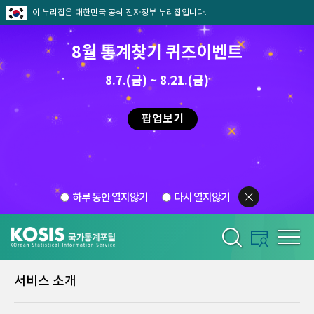
이 누리집은 대한민국 공식 전자정부 누리집입니다.
8월 통계찾기 퀴즈이벤트
8.7.(금) ~ 8.21.(금)
팝업보기
하루 동안 열지않기
다시 열지않기
서비스 소개