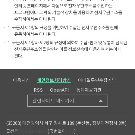
인터넷 홈페이지에서 자동으로 전자우편주소를 수집하는
프로그램이나 그 밖의 기술적 장치를 이용하여 전자우편주소를
수집하여서는 아니 된다.
누구든지 제1항의 규정을 위반하여 수집된 전자우편주소를 판매·
유통하여서는 아니 된다.
누구든지 제1항과 제2항의 규정에 의하여 수집·판매 및 유통이 금지된
전자우편주소임을 알면서 이를 정보전송에 이용하여서는 아니
된다.
이용지침
개인정보처리방침
이메일무단수집거부
RSS
OpenAPI
통계제공기관
관련사이트 바로가기
(35208) 대전광역시 서구 청사로 189 (둔산동, 정부대전청사 3동)
콜센터
02-2012-9114
(국번없이
110
)