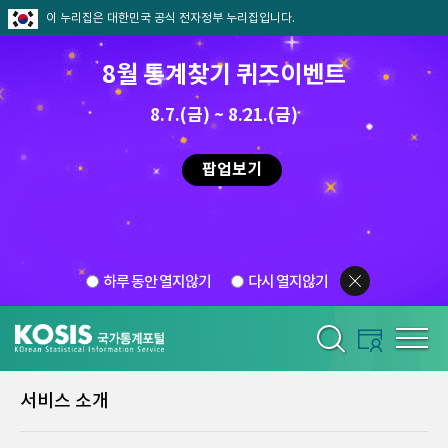
이 누리집은 대한민국 공식 전자정부 누리집입니다.
8월 통계찾기 퀴즈이벤트
8.7.(금) ~ 8.21.(금)
팝업보기
하루 동안 열지않기
다시 열지않기
서비스 소개