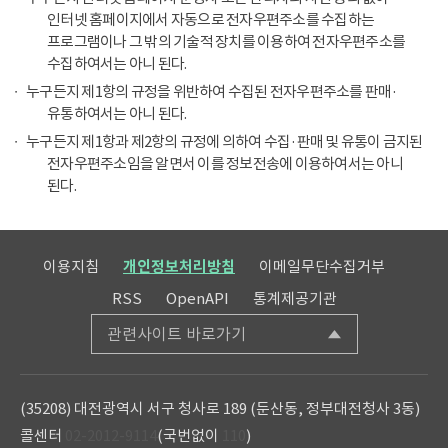
인터넷 홈페이지에서 자동으로 전자우편주소를 수집하는
프로그램이나 그 밖의 기술적 장치를 이용하여 전자우편주소를
수집하여서는 아니 된다.
누구든지 제1항의 규정을 위반하여 수집된 전자우편주소를 판매·
유통하여서는 아니 된다.
누구든지 제1항과 제2항의 규정에 의하여 수집·판매 및 유통이 금지된
전자우편주소임을 알면서 이를 정보전송에 이용하여서는 아니
된다.
이용지침
개인정보처리방침
이메일무단수집거부
RSS
OpenAPI
통계제공기관
관련사이트 바로가기
(35208) 대전광역시 서구 청사로 189 (둔산동, 정부대전청사 3동)
콜센터
02-2012-9114
(국번없이
110
)