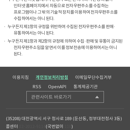
인터넷 홈페이지에서 자동으로 전자우편주소를 수집하는
프로그램이나 그 밖의 기술적 장치를 이용하여 전자우편주소를
수집하여서는 아니 된다.
누구든지 제1항의 규정을 위반하여 수집된 전자우편주소를 판매·
유통하여서는 아니 된다.
누구든지 제1항과 제2항의 규정에 의하여 수집·판매 및 유통이 금지된
전자우편주소임을 알면서 이를 정보전송에 이용하여서는 아니
된다.
이용지침
개인정보처리방침
이메일무단수집거부
RSS
OpenAPI
통계제공기관
관련사이트 바로가기
(35208) 대전광역시 서구 청사로 189 (둔산동, 정부대전청사 3동)
콜센터
02-2012-9114
(국번없이
110
)