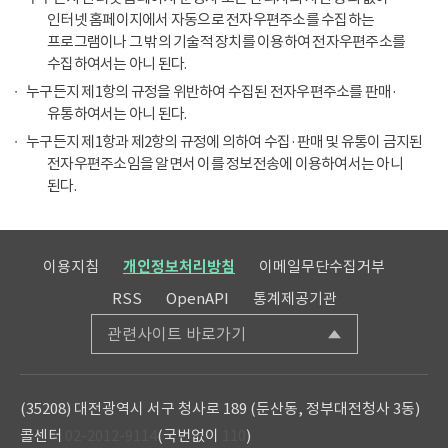
인터넷 홈페이지에서 자동으로 전자우편주소를 수집하는
프로그램이나 그 밖의 기술적 장치를 이용하여 전자우편주소를
수집하여서는 아니 된다.
누구든지 제1항의 규정을 위반하여 수집된 전자우편주소를 판매·
유통하여서는 아니 된다.
누구든지 제1항과 제2항의 규정에 의하여 수집·판매 및 유통이 금지된
전자우편주소임을 알면서 이를 정보전송에 이용하여서는 아니
된다.
이용지침
개인정보처리방침
이메일무단수집거부
RSS
OpenAPI
통계제공기관
관련사이트 바로가기
(35208) 대전광역시 서구 청사로 189 (둔산동, 정부대전청사 3동)
콜센터
02-2012-9114
(국번없이
110
)