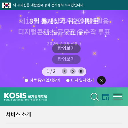
이 누리집은 대한민국 공식 전자정부 누리집입니다.
제13회 2026 국가승인통계활용
8월 통계찾기 퀴즈이벤트
디지털콘텐츠 공모전 우수작 투표
8.7.(금) ~ 8.21.(금)
2026.7.29 ~ 8.7
팝업보기
팝업보기
1/2
하루 동안 열지않기
다시 열지않기
서비스 소개