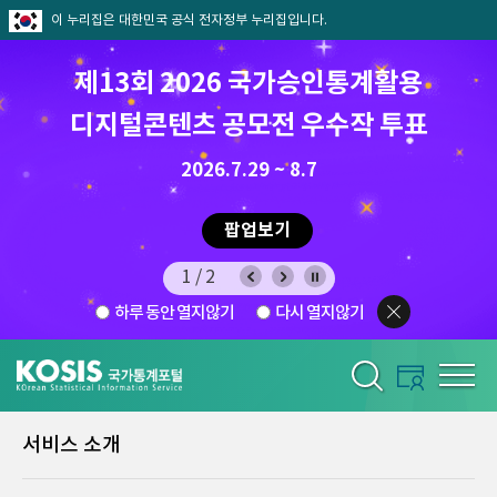
이 누리집은 대한민국 공식 전자정부 누리집입니다.
제13회 2026 국가승인통계활용
디지털콘텐츠 공모전 우수작 투표
8.7.(금) ~ 8.21.(금)
2026.7.29 ~ 8.7
팝업보기
1/2
하루 동안 열지않기
다시 열지않기
서비스 소개