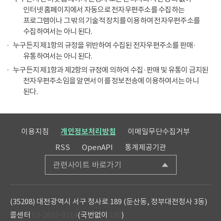
인터넷 홈페이지에서 자동으로 전자우편주소를 수집하는
프로그램이나 그 밖의 기술적 장치를 이용하여 전자우편주소를
수집하여서는 아니 된다.
누구든지 제1항의 규정을 위반하여 수집된 전자우편주소를 판매·
유통하여서는 아니 된다.
누구든지 제1항과 제2항의 규정에 의하여 수집·판매 및 유통이 금지된
전자우편주소임을 알면서 이를 정보전송에 이용하여서는 아니
된다.
이용지침
개인정보처리방침
이메일무단수집거부
RSS
OpenAPI
통계제공기관
관련사이트 바로가기
(35208) 대전광역시 서구 청사로 189 (둔산동, 정부대전청사 3동)
콜센터
02-2012-9114
(국번없이
110
)