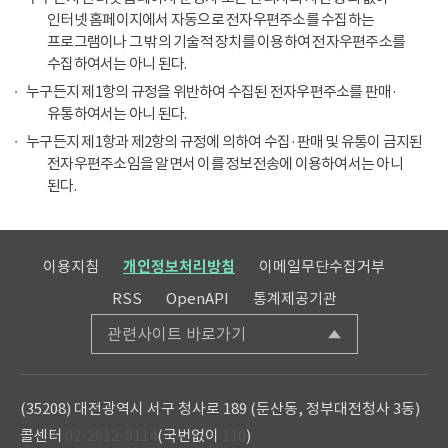
인터넷 홈페이지에서 자동으로 전자우편주소를 수집하는
프로그램이나 그 밖의 기술적 장치를 이용하여 전자우편주소를
수집하여서는 아니 된다.
누구든지 제1항의 규정을 위반하여 수집된 전자우편주소를 판매·
유통하여서는 아니 된다.
누구든지 제1항과 제2항의 규정에 의하여 수집·판매 및 유통이 금지된
전자우편주소임을 알면서 이를 정보전송에 이용하여서는 아니
된다.
이용지침
개인정보처리방침
이메일무단수집거부
RSS
OpenAPI
통계제공기관
관련사이트 바로가기
(35208) 대전광역시 서구 청사로 189 (둔산동, 정부대전청사 3동)
콜센터
02-2012-9114
(국번없이
110
)