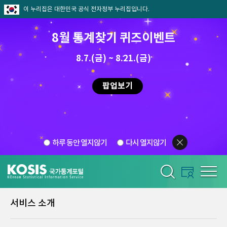
이 누리집은 대한민국 공식 전자정부 누리집입니다.
8월 통계찾기 퀴즈이벤트
8.7.(금) ~ 8.21.(금)
팝업보기
하루 동안 열지않기
다시 열지않기
서비스 소개