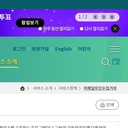
 투표
1/2
팝업보기
하루 동안 열지않기
다시 열지않기
로그인
회원가입
English
어린이
스 소개
서비스 소개
서비스정책
이메일무단수집거부
인쇄
우편주소를 수집하는 프로그램이나 그 밖의 기술적 장치를 이용하여