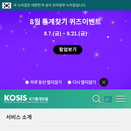
이 누리집은 대한민국 공식 전자정부 누리집입니다.
8월 통계찾기 퀴즈이벤트
8.7.(금) ~ 8.21.(금)
팝업보기
하루 동안 열지않기
다시 열지않기
서비스 소개