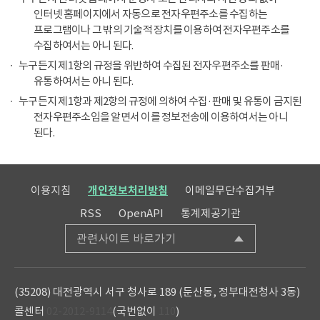
인터넷 홈페이지에서 자동으로 전자우편주소를 수집하는
프로그램이나 그 밖의 기술적 장치를 이용하여 전자우편주소를
수집하여서는 아니 된다.
누구든지 제1항의 규정을 위반하여 수집된 전자우편주소를 판매·
유통하여서는 아니 된다.
누구든지 제1항과 제2항의 규정에 의하여 수집·판매 및 유통이 금지된
전자우편주소임을 알면서 이를 정보전송에 이용하여서는 아니
된다.
이용지침
개인정보처리방침
이메일무단수집거부
RSS
OpenAPI
통계제공기관
관련사이트 바로가기
(35208) 대전광역시 서구 청사로 189 (둔산동, 정부대전청사 3동)
콜센터
02-2012-9114
(국번없이
110
)