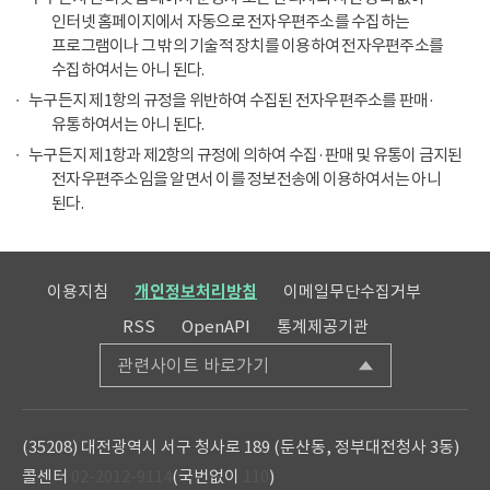
인터넷 홈페이지에서 자동으로 전자우편주소를 수집하는
프로그램이나 그 밖의 기술적 장치를 이용하여 전자우편주소를
수집하여서는 아니 된다.
누구든지 제1항의 규정을 위반하여 수집된 전자우편주소를 판매·
유통하여서는 아니 된다.
누구든지 제1항과 제2항의 규정에 의하여 수집·판매 및 유통이 금지된
전자우편주소임을 알면서 이를 정보전송에 이용하여서는 아니
된다.
이용지침
개인정보처리방침
이메일무단수집거부
RSS
OpenAPI
통계제공기관
관련사이트 바로가기
(35208) 대전광역시 서구 청사로 189 (둔산동, 정부대전청사 3동)
콜센터
02-2012-9114
(국번없이
110
)