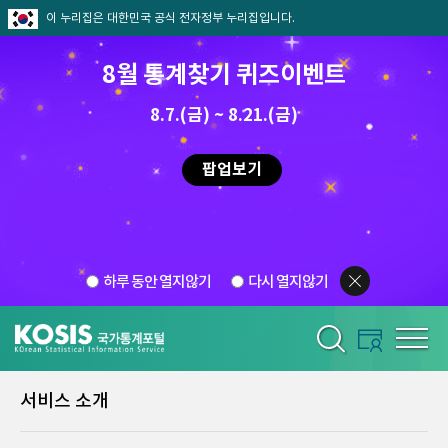
이 누리집은 대한민국 공식 전자정부 누리집입니다.
8월 통계찾기 퀴즈이벤트
8.7.(금) ~ 8.21.(금)
팝업보기
하루 동안 열지않기
다시 열지않기
서비스 소개