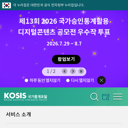
이 누리집은 대한민국 공식 전자정부 누리집입니다.
제13회 2026 국가승인통계활용
디지털콘텐츠 공모전 우수작 투표
8.7.(금) ~ 8.21.(금)
2026.7.29 ~ 8.7
팝업보기
1/2
하루 동안 열지않기
다시 열지않기
서비스 소개