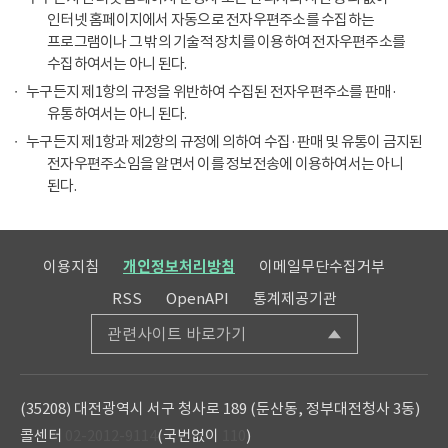
인터넷 홈페이지에서 자동으로 전자우편주소를 수집하는
프로그램이나 그 밖의 기술적 장치를 이용하여 전자우편주소를
수집하여서는 아니 된다.
누구든지 제1항의 규정을 위반하여 수집된 전자우편주소를 판매·
유통하여서는 아니 된다.
누구든지 제1항과 제2항의 규정에 의하여 수집·판매 및 유통이 금지된
전자우편주소임을 알면서 이를 정보전송에 이용하여서는 아니
된다.
이용지침
개인정보처리방침
이메일무단수집거부
RSS
OpenAPI
통계제공기관
관련사이트 바로가기
(35208) 대전광역시 서구 청사로 189 (둔산동, 정부대전청사 3동)
콜센터
02-2012-9114
(국번없이
110
)