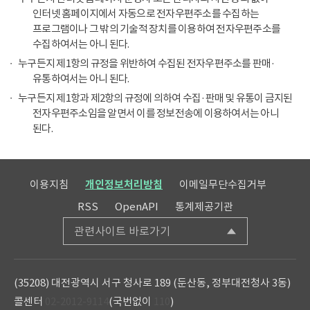
인터넷 홈페이지에서 자동으로 전자우편주소를 수집하는
프로그램이나 그 밖의 기술적 장치를 이용하여 전자우편주소를
수집하여서는 아니 된다.
누구든지 제1항의 규정을 위반하여 수집된 전자우편주소를 판매·
유통하여서는 아니 된다.
누구든지 제1항과 제2항의 규정에 의하여 수집·판매 및 유통이 금지된
전자우편주소임을 알면서 이를 정보전송에 이용하여서는 아니
된다.
이용지침
개인정보처리방침
이메일무단수집거부
RSS
OpenAPI
통계제공기관
관련사이트 바로가기
(35208) 대전광역시 서구 청사로 189 (둔산동, 정부대전청사 3동)
콜센터
02-2012-9114
(국번없이
110
)