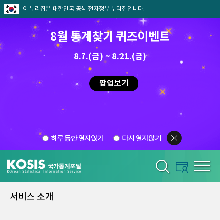
이 누리집은 대한민국 공식 전자정부 누리집입니다.
8월 통계찾기 퀴즈이벤트
8.7.(금) ~ 8.21.(금)
팝업보기
하루 동안 열지않기
다시 열지않기
서비스 소개