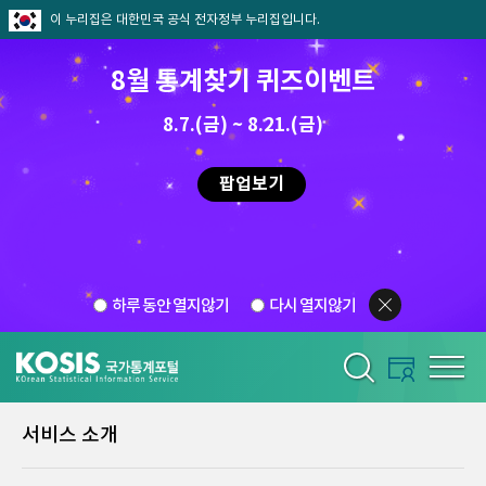
이 누리집은 대한민국 공식 전자정부 누리집입니다.
8월 통계찾기 퀴즈이벤트
8.7.(금) ~ 8.21.(금)
팝업보기
하루 동안 열지않기
다시 열지않기
서비스 소개