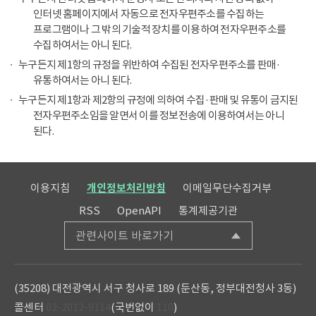
인터넷 홈페이지에서 자동으로 전자우편주소를 수집하는
프로그램이나 그 밖의 기술적 장치를 이용하여 전자우편주소를
수집하여서는 아니 된다.
누구든지 제1항의 규정을 위반하여 수집된 전자우편주소를 판매·
유통하여서는 아니 된다.
누구든지 제1항과 제2항의 규정에 의하여 수집·판매 및 유통이 금지된
전자우편주소임을 알면서 이를 정보전송에 이용하여서는 아니
된다.
이용지침
개인정보처리방침
이메일무단수집거부
RSS
OpenAPI
통계제공기관
관련사이트 바로가기
(35208) 대전광역시 서구 청사로 189 (둔산동, 정부대전청사 3동)
콜센터
02-2012-9114
(국번없이
110
)