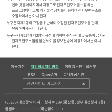
인터넷 홈페이지에서 자동으로 전자우편주소를 수집하는
프로그램이나 그 밖의 기술적 장치를 이용하여 전자우편주소를
수집하여서는 아니 된다.
누구든지 제1항의 규정을 위반하여 수집된 전자우편주소를 판매·
유통하여서는 아니 된다.
누구든지 제1항과 제2항의 규정에 의하여 수집·판매 및 유통이 금지된
전자우편주소임을 알면서 이를 정보전송에 이용하여서는 아니
된다.
이용지침
개인정보처리방침
이메일무단수집거부
RSS
OpenAPI
통계제공기관
관련사이트 바로가기
(35208) 대전광역시 서구 청사로 189 (둔산동, 정부대전청사 3동)
콜센터
02-2012-9114
(국번없이
110
)