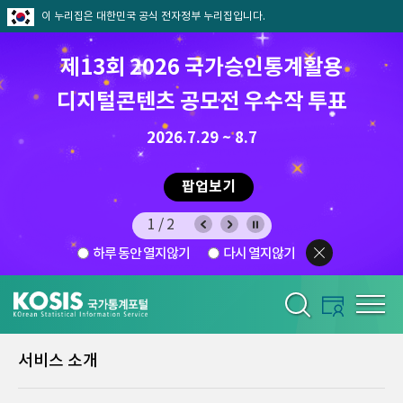
이 누리집은 대한민국 공식 전자정부 누리집입니다.
제13회 2026 국가승인통계활용
디지털콘텐츠 공모전 우수작 투표
8.7.(금) ~ 8.21.(금)
2026.7.29 ~ 8.7
팝업보기
1/2
하루 동안 열지않기
다시 열지않기
서비스 소개