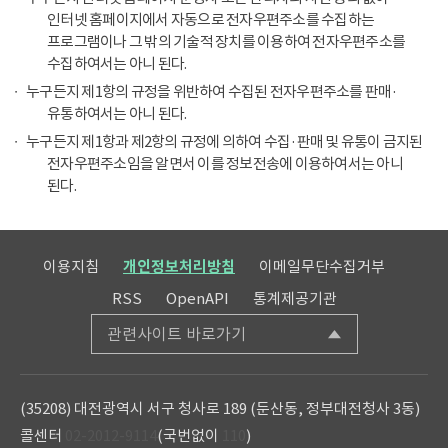
인터넷 홈페이지에서 자동으로 전자우편주소를 수집하는
프로그램이나 그 밖의 기술적 장치를 이용하여 전자우편주소를
수집하여서는 아니 된다.
누구든지 제1항의 규정을 위반하여 수집된 전자우편주소를 판매·
유통하여서는 아니 된다.
누구든지 제1항과 제2항의 규정에 의하여 수집·판매 및 유통이 금지된
전자우편주소임을 알면서 이를 정보전송에 이용하여서는 아니
된다.
이용지침
개인정보처리방침
이메일무단수집거부
RSS
OpenAPI
통계제공기관
관련사이트 바로가기
(35208) 대전광역시 서구 청사로 189 (둔산동, 정부대전청사 3동)
콜센터
02-2012-9114
(국번없이
110
)