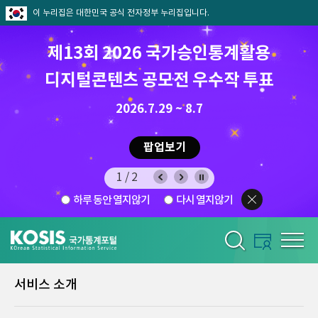
이 누리집은 대한민국 공식 전자정부 누리집입니다.
제13회 2026 국가승인통계활용
8월 통계찾기 퀴즈이벤트
디지털콘텐츠 공모전 우수작 투표
8.7.(금) ~ 8.21.(금)
2026.7.29 ~ 8.7
팝업보기
팝업보기
1/2
하루 동안 열지않기
다시 열지않기
서비스 소개