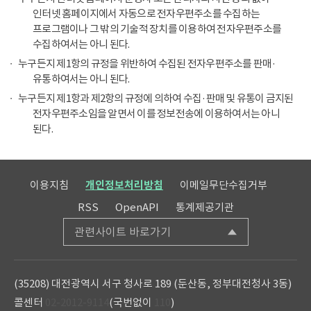
인터넷 홈페이지에서 자동으로 전자우편주소를 수집하는
프로그램이나 그 밖의 기술적 장치를 이용하여 전자우편주소를
수집하여서는 아니 된다.
누구든지 제1항의 규정을 위반하여 수집된 전자우편주소를 판매·
유통하여서는 아니 된다.
누구든지 제1항과 제2항의 규정에 의하여 수집·판매 및 유통이 금지된
전자우편주소임을 알면서 이를 정보전송에 이용하여서는 아니
된다.
이용지침
개인정보처리방침
이메일무단수집거부
RSS
OpenAPI
통계제공기관
관련사이트 바로가기
(35208) 대전광역시 서구 청사로 189 (둔산동, 정부대전청사 3동)
콜센터
02-2012-9114
(국번없이
110
)