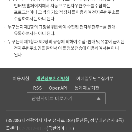
인터넷 홈페이지에서 자동으로 전자우편주소를 수집하는
프로그램이나 그 밖의 기술적 장치를 이용하여 전자우편주소를
수집하여서는 아니 된다.
누구든지 제1항의 규정을 위반하여 수집된 전자우편주소를 판매·
유통하여서는 아니 된다.
누구든지 제1항과 제2항의 규정에 의하여 수집·판매 및 유통이 금지된
전자우편주소임을 알면서 이를 정보전송에 이용하여서는 아니
된다.
이용지침
개인정보처리방침
이메일무단수집거부
RSS
OpenAPI
통계제공기관
관련사이트 바로가기
(35208) 대전광역시 서구 청사로 189 (둔산동, 정부대전청사 3동)
콜센터
02-2012-9114
(국번없이
110
)