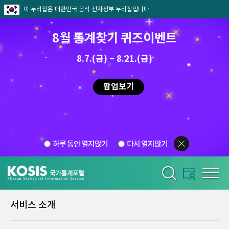
이 누리집은 대한민국 공식 전자정부 누리집입니다.
8월 통계찾기 퀴즈이벤트
8.7.(금) ~ 8.21.(금)
팝업보기
하루 동안 열지않기
다시 열지않기
서비스 소개