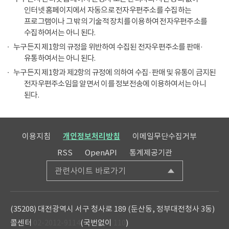
인터넷 홈페이지에서 자동으로 전자우편주소를 수집하는
프로그램이나 그 밖의 기술적 장치를 이용하여 전자우편주소를
수집하여서는 아니 된다.
누구든지 제1항의 규정을 위반하여 수집된 전자우편주소를 판매·
유통하여서는 아니 된다.
누구든지 제1항과 제2항의 규정에 의하여 수집·판매 및 유통이 금지된
전자우편주소임을 알면서 이를 정보전송에 이용하여서는 아니
된다.
이용지침
개인정보처리방침
이메일무단수집거부
RSS
OpenAPI
통계제공기관
관련사이트 바로가기
(35208) 대전광역시 서구 청사로 189 (둔산동, 정부대전청사 3동)
콜센터
02-2012-9114
(국번없이
110
)