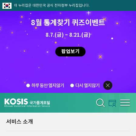
이 누리집은 대한민국 공식 전자정부 누리집입니다.
8월 통계찾기 퀴즈이벤트
8.7.(금) ~ 8.21.(금)
팝업보기
하루 동안 열지않기
다시 열지않기
서비스 소개