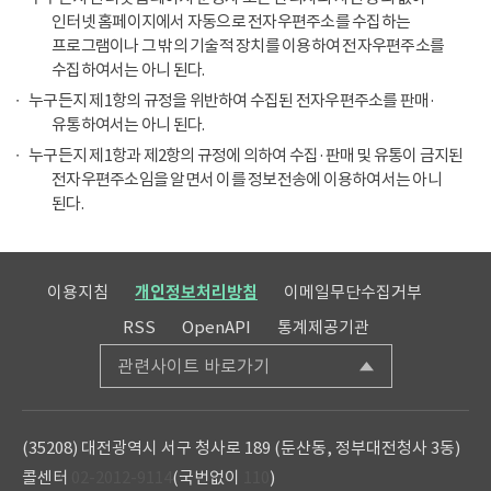
인터넷 홈페이지에서 자동으로 전자우편주소를 수집하는
프로그램이나 그 밖의 기술적 장치를 이용하여 전자우편주소를
수집하여서는 아니 된다.
누구든지 제1항의 규정을 위반하여 수집된 전자우편주소를 판매·
유통하여서는 아니 된다.
누구든지 제1항과 제2항의 규정에 의하여 수집·판매 및 유통이 금지된
전자우편주소임을 알면서 이를 정보전송에 이용하여서는 아니
된다.
이용지침
개인정보처리방침
이메일무단수집거부
RSS
OpenAPI
통계제공기관
관련사이트 바로가기
(35208) 대전광역시 서구 청사로 189 (둔산동, 정부대전청사 3동)
콜센터
02-2012-9114
(국번없이
110
)