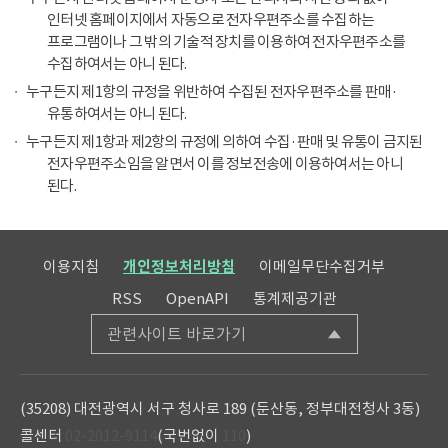
인터넷 홈페이지에서 자동으로 전자우편주소를 수집하는
프로그램이나 그 밖의 기술적 장치를 이용하여 전자우편주소를
수집하여서는 아니 된다.
누구든지 제1항의 규정을 위반하여 수집된 전자우편주소를 판매·
유통하여서는 아니 된다.
누구든지 제1항과 제2항의 규정에 의하여 수집·판매 및 유통이 금지된
전자우편주소임을 알면서 이를 정보전송에 이용하여서는 아니
된다.
이용지침
개인정보처리방침
이메일무단수집거부
RSS
OpenAPI
통계제공기관
관련사이트 바로가기
(35208) 대전광역시 서구 청사로 189 (둔산동, 정부대전청사 3동)
콜센터
02-2012-9114
(국번없이
110
)