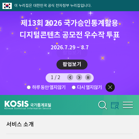
이 누리집은 대한민국 공식 전자정부 누리집입니다.
제13회 2026 국가승인통계활용
8월 통계찾기 퀴즈이벤트
디지털콘텐츠 공모전 우수작 투표
8.7.(금) ~ 8.21.(금)
2026.7.29 ~ 8.7
팝업보기
팝업보기
1/2
하루 동안 열지않기
다시 열지않기
서비스 소개