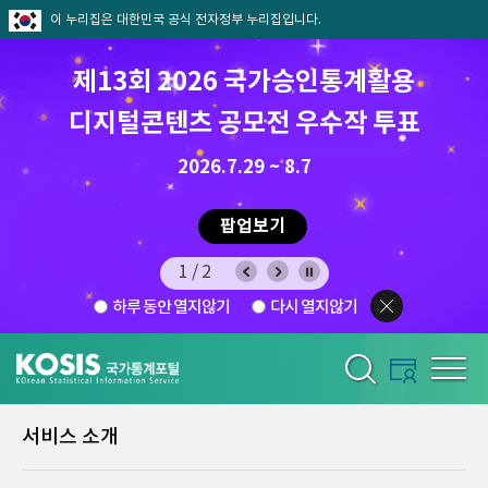
이 누리집은 대한민국 공식 전자정부 누리집입니다.
제13회 2026 국가승인통계활용
디지털콘텐츠 공모전 우수작 투표
8.7.(금) ~ 8.21.(금)
2026.7.29 ~ 8.7
팝업보기
1/2
하루 동안 열지않기
다시 열지않기
서비스 소개