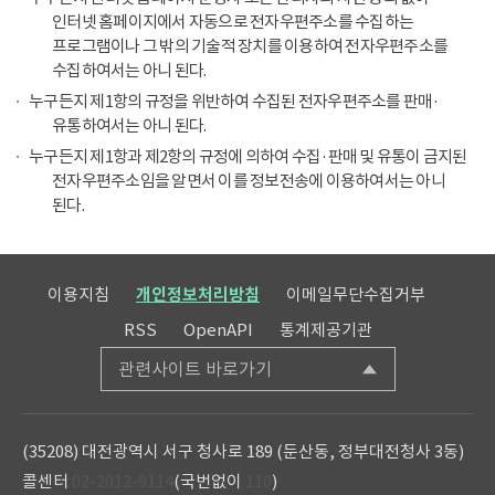
인터넷 홈페이지에서 자동으로 전자우편주소를 수집하는
프로그램이나 그 밖의 기술적 장치를 이용하여 전자우편주소를
수집하여서는 아니 된다.
누구든지 제1항의 규정을 위반하여 수집된 전자우편주소를 판매·
유통하여서는 아니 된다.
누구든지 제1항과 제2항의 규정에 의하여 수집·판매 및 유통이 금지된
전자우편주소임을 알면서 이를 정보전송에 이용하여서는 아니
된다.
이용지침
개인정보처리방침
이메일무단수집거부
RSS
OpenAPI
통계제공기관
관련사이트 바로가기
(35208) 대전광역시 서구 청사로 189 (둔산동, 정부대전청사 3동)
콜센터
02-2012-9114
(국번없이
110
)