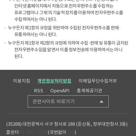
인터넷 홈페이지에서 자동으로 전자우편주소를 수집하는
프로그램이나 그 밖의 기술적 장치를 이용하여 전자우편주소를
수집하여서는 아니 된다.
누구든지 제1항의 규정을 위반하여 수집된 전자우편주소를 판매·
유통하여서는 아니 된다.
누구든지 제1항과 제2항의 규정에 의하여 수집·판매 및 유통이 금지된
전자우편주소임을 알면서 이를 정보전송에 이용하여서는 아니
된다.
이용지침
개인정보처리방침
이메일무단수집거부
RSS
OpenAPI
통계제공기관
관련사이트 바로가기
(35208) 대전광역시 서구 청사로 189 (둔산동, 정부대전청사 3동)
콜센터
02-2012-9114
(국번없이
110
)