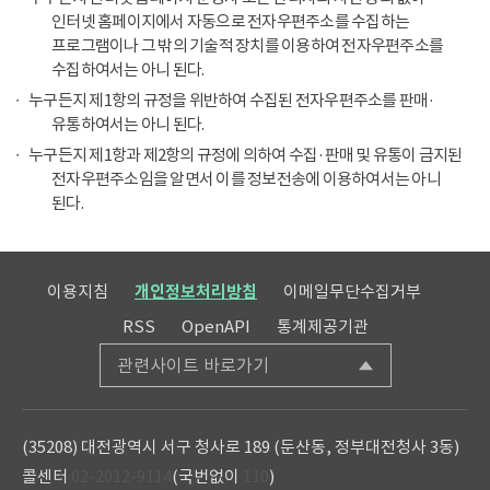
인터넷 홈페이지에서 자동으로 전자우편주소를 수집하는
프로그램이나 그 밖의 기술적 장치를 이용하여 전자우편주소를
수집하여서는 아니 된다.
누구든지 제1항의 규정을 위반하여 수집된 전자우편주소를 판매·
유통하여서는 아니 된다.
누구든지 제1항과 제2항의 규정에 의하여 수집·판매 및 유통이 금지된
전자우편주소임을 알면서 이를 정보전송에 이용하여서는 아니
된다.
이용지침
개인정보처리방침
이메일무단수집거부
RSS
OpenAPI
통계제공기관
관련사이트 바로가기
(35208) 대전광역시 서구 청사로 189 (둔산동, 정부대전청사 3동)
콜센터
02-2012-9114
(국번없이
110
)