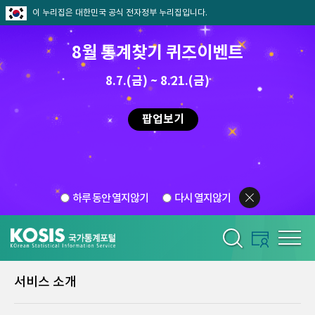
이 누리집은 대한민국 공식 전자정부 누리집입니다.
8월 통계찾기 퀴즈이벤트
8.7.(금) ~ 8.21.(금)
팝업보기
하루 동안 열지않기
다시 열지않기
서비스 소개