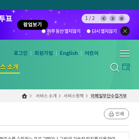
 투표
1/2
팝업보기
하루 동안 열지않기
다시 열지않기
로그인
회원가입
English
어린이
스 소개
서비스 소개
서비스정책
이메일무단수집거부
인쇄
우편주소를 수집하는 프로그램이나 그 밖의 기술적 장치를 이용하여