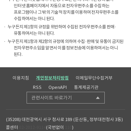
인터넷 홈페이지에서 자동으로 전자우편주소를 수집하는
프로그램이나 그 밖의 기술적 장치를 이용하여 전자우편주소를
수집하여서는 아니 된다.
누구든지 제1항의 규정을 위반하여 수집된 전자우편주소를 판매·
유통하여서는 아니 된다.
누구든지 제1항과 제2항의 규정에 의하여 수집·판매 및 유통이 금지된
전자우편주소임을 알면서 이를 정보전송에 이용하여서는 아니
된다.
이용지침
개인정보처리방침
이메일무단수집거부
RSS
OpenAPI
통계제공기관
관련사이트 바로가기
(35208) 대전광역시 서구 청사로 189 (둔산동, 정부대전청사 3동)
콜센터
02-2012-9114
(국번없이
110
)