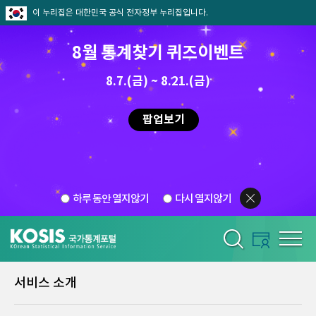
이 누리집은 대한민국 공식 전자정부 누리집입니다.
8월 통계찾기 퀴즈이벤트
8.7.(금) ~ 8.21.(금)
팝업보기
하루 동안 열지않기
다시 열지않기
서비스 소개