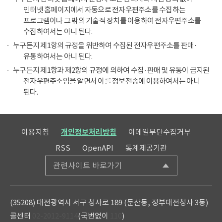
인터넷 홈페이지에서 자동으로 전자우편주소를 수집하는
프로그램이나 그 밖의 기술적 장치를 이용하여 전자우편주소를
수집하여서는 아니 된다.
누구든지 제1항의 규정을 위반하여 수집된 전자우편주소를 판매·
유통하여서는 아니 된다.
누구든지 제1항과 제2항의 규정에 의하여 수집·판매 및 유통이 금지된
전자우편주소임을 알면서 이를 정보전송에 이용하여서는 아니
된다.
이용지침
개인정보처리방침
이메일무단수집거부
RSS
OpenAPI
통계제공기관
관련사이트 바로가기
(35208) 대전광역시 서구 청사로 189 (둔산동, 정부대전청사 3동)
콜센터
02-2012-9114
(국번없이
110
)