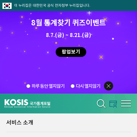
이 누리집은 대한민국 공식 전자정부 누리집입니다.
8월 통계찾기 퀴즈이벤트
8.7.(금) ~ 8.21.(금)
팝업보기
하루 동안 열지않기
다시 열지않기
서비스 소개