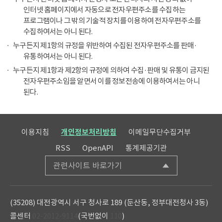
인터넷 홈페이지에서 자동으로 전자우편주소를 수집하는
프로그램이나 그 밖의 기술적 장치를 이용하여 전자우편주소를
수집하여서는 아니 된다.
누구든지 제1항의 규정을 위반하여 수집된 전자우편주소를 판매·
유통하여서는 아니 된다.
누구든지 제1항과 제2항의 규정에 의하여 수집·판매 및 유통이 금지된
전자우편주소임을 알면서 이를 정보전송에 이용하여서는 아니
된다.
이용지침
개인정보처리방침
이메일무단수집거부
RSS
OpenAPI
통계제공기관
관련사이트 바로가기
(35208) 대전광역시 서구 청사로 189 (둔산동, 정부대전청사 3동)
콜센터
02-2012-9114
(국번없이
110
)