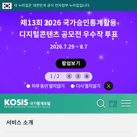
이 누리집은 대한민국 공식 전자정부 누리집입니다.
제13회 2026 국가승인통계활용
디지털콘텐츠 공모전 우수작 투표
8.7.(금) ~ 8.21.(금)
2026.7.29 ~ 8.7
팝업보기
1/2
하루 동안 열지않기
다시 열지않기
서비스 소개