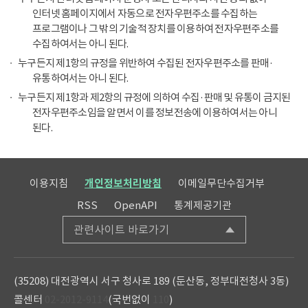
인터넷 홈페이지에서 자동으로 전자우편주소를 수집하는
프로그램이나 그 밖의 기술적 장치를 이용하여 전자우편주소를
수집하여서는 아니 된다.
누구든지 제1항의 규정을 위반하여 수집된 전자우편주소를 판매·
유통하여서는 아니 된다.
누구든지 제1항과 제2항의 규정에 의하여 수집·판매 및 유통이 금지된
전자우편주소임을 알면서 이를 정보전송에 이용하여서는 아니
된다.
이용지침
개인정보처리방침
이메일무단수집거부
RSS
OpenAPI
통계제공기관
관련사이트 바로가기
(35208) 대전광역시 서구 청사로 189 (둔산동, 정부대전청사 3동)
콜센터
02-2012-9114
(국번없이
110
)