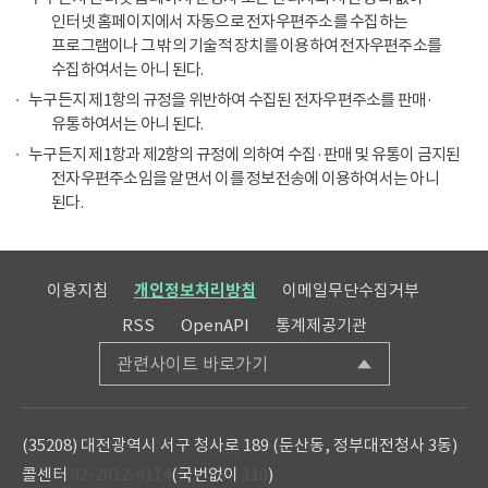
인터넷 홈페이지에서 자동으로 전자우편주소를 수집하는
프로그램이나 그 밖의 기술적 장치를 이용하여 전자우편주소를
수집하여서는 아니 된다.
누구든지 제1항의 규정을 위반하여 수집된 전자우편주소를 판매·
유통하여서는 아니 된다.
누구든지 제1항과 제2항의 규정에 의하여 수집·판매 및 유통이 금지된
전자우편주소임을 알면서 이를 정보전송에 이용하여서는 아니
된다.
이용지침
개인정보처리방침
이메일무단수집거부
RSS
OpenAPI
통계제공기관
관련사이트 바로가기
(35208) 대전광역시 서구 청사로 189 (둔산동, 정부대전청사 3동)
콜센터
02-2012-9114
(국번없이
110
)