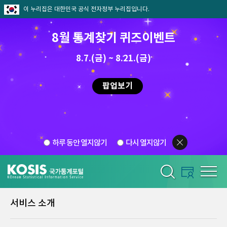
이 누리집은 대한민국 공식 전자정부 누리집입니다.
8월 통계찾기 퀴즈이벤트
8.7.(금) ~ 8.21.(금)
팝업보기
하루 동안 열지않기
다시 열지않기
서비스 소개