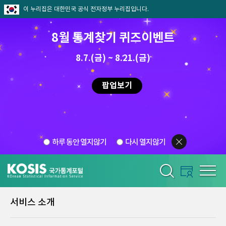
이 누리집은 대한민국 공식 전자정부 누리집입니다.
8월 통계찾기 퀴즈이벤트
8.7.(금) ~ 8.21.(금)
팝업보기
하루 동안 열지않기
다시 열지않기
서비스 소개