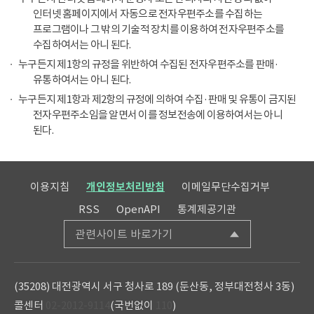
인터넷 홈페이지에서 자동으로 전자우편주소를 수집하는
프로그램이나 그 밖의 기술적 장치를 이용하여 전자우편주소를
수집하여서는 아니 된다.
누구든지 제1항의 규정을 위반하여 수집된 전자우편주소를 판매·
유통하여서는 아니 된다.
누구든지 제1항과 제2항의 규정에 의하여 수집·판매 및 유통이 금지된
전자우편주소임을 알면서 이를 정보전송에 이용하여서는 아니
된다.
이용지침
개인정보처리방침
이메일무단수집거부
RSS
OpenAPI
통계제공기관
관련사이트 바로가기
(35208) 대전광역시 서구 청사로 189 (둔산동, 정부대전청사 3동)
콜센터
02-2012-9114
(국번없이
110
)