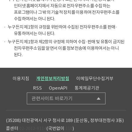
인터넷 홈페이지에서 자동으로 전자우편주소를 수집하는
프로그램이나 그 밖의 기술적 장치를 이용하여 전자우편주소를
수집하여서는 아니 된다.
누구든지 제1항의 규정을 위반하여 수집된 전자우편주소를 판매·
유통하여서는 아니 된다.
누구든지 제1항과 제2항의 규정에 의하여 수집·판매 및 유통이 금지된
전자우편주소임을 알면서 이를 정보전송에 이용하여서는 아니
된다.
이용지침
개인정보처리방침
이메일무단수집거부
RSS
OpenAPI
통계제공기관
관련사이트 바로가기
(35208) 대전광역시 서구 청사로 189 (둔산동, 정부대전청사 3동)
콜센터
02-2012-9114
(국번없이
110
)