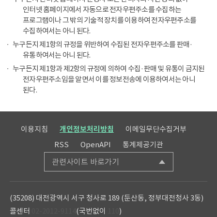
인터넷 홈페이지에서 자동으로 전자우편주소를 수집하는
프로그램이나 그 밖의 기술적 장치를 이용하여 전자우편주소를
수집하여서는 아니 된다.
누구든지 제1항의 규정을 위반하여 수집된 전자우편주소를 판매·
유통하여서는 아니 된다.
누구든지 제1항과 제2항의 규정에 의하여 수집·판매 및 유통이 금지된
전자우편주소임을 알면서 이를 정보전송에 이용하여서는 아니
된다.
이용지침
개인정보처리방침
이메일무단수집거부
RSS
OpenAPI
통계제공기관
관련사이트 바로가기
(35208) 대전광역시 서구 청사로 189 (둔산동, 정부대전청사 3동)
콜센터
02-2012-9114
(국번없이
110
)