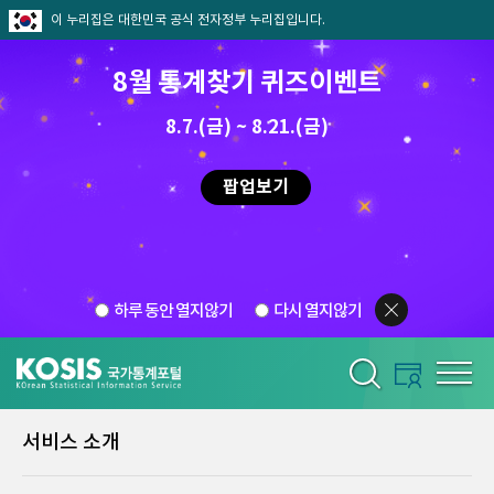
이 누리집은 대한민국 공식 전자정부 누리집입니다.
8월 통계찾기 퀴즈이벤트
8.7.(금) ~ 8.21.(금)
팝업보기
하루 동안 열지않기
다시 열지않기
서비스 소개