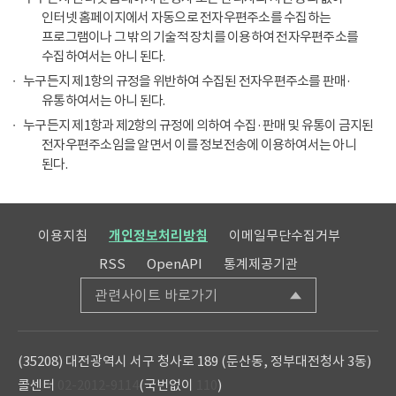
인터넷 홈페이지에서 자동으로 전자우편주소를 수집하는
프로그램이나 그 밖의 기술적 장치를 이용하여 전자우편주소를
수집하여서는 아니 된다.
누구든지 제1항의 규정을 위반하여 수집된 전자우편주소를 판매·
유통하여서는 아니 된다.
누구든지 제1항과 제2항의 규정에 의하여 수집·판매 및 유통이 금지된
전자우편주소임을 알면서 이를 정보전송에 이용하여서는 아니
된다.
이용지침
개인정보처리방침
이메일무단수집거부
RSS
OpenAPI
통계제공기관
관련사이트 바로가기
(35208) 대전광역시 서구 청사로 189 (둔산동, 정부대전청사 3동)
콜센터
02-2012-9114
(국번없이
110
)