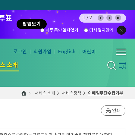
 투표
1/2
팝업보기
하루 동안 열지않기
다시 열지않기
로그인
회원가입
English
어린이
스 소개
서비스 소개
서비스정책
이메일무단수집거부
인쇄
우편주소를 수집하는 프로그램이나 그 밖의 기술적 장치를 이용하여