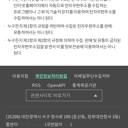
인터넷 홈페이지에서 자동으로 전자우편주소를 수집하는
프로그램이나 그 밖의 기술적 장치를 이용하여 전자우편주소를
수집하여서는 아니 된다.
누구든지 제1항의 규정을 위반하여 수집된 전자우편주소를 판매·
유통하여서는 아니 된다.
누구든지 제1항과 제2항의 규정에 의하여 수집·판매 및 유통이 금지된
전자우편주소임을 알면서 이를 정보전송에 이용하여서는 아니
된다.
이용지침
개인정보처리방침
이메일무단수집거부
RSS
OpenAPI
통계제공기관
관련사이트 바로가기
(35208) 대전광역시 서구 청사로 189 (둔산동, 정부대전청사 3동)
콜센터
02-2012-9114
(국번없이
110
)