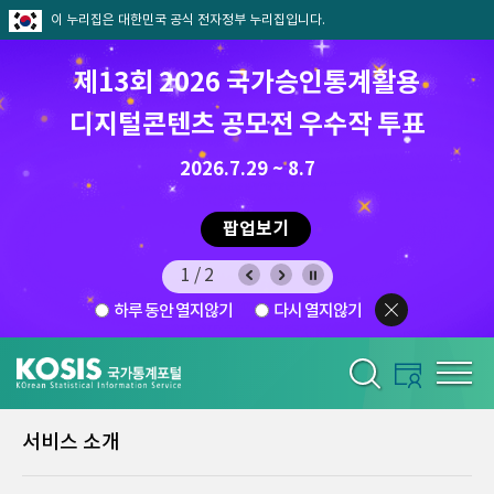
이 누리집은 대한민국 공식 전자정부 누리집입니다.
제13회 2026 국가승인통계활용
디지털콘텐츠 공모전 우수작 투표
8.7.(금) ~ 8.21.(금)
2026.7.29 ~ 8.7
팝업보기
1/2
하루 동안 열지않기
다시 열지않기
서비스 소개