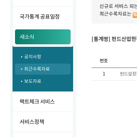
신규로 서비스 되는
최근수록자료는
국가통계 공표일정
새소식
[통계명] 펀드산업현
공지사항
번호
최근수록자료
1
펀드설정
보도자료
팩트체크 서비스
서비스정책