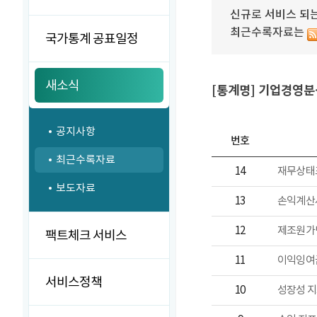
신규로 서비스 되는
최근수록자료는
국가통계 공표일정
새소식
[통계명] 기업경영분
공지사항
번호
최근수록자료
14
보도자료
13
12
팩트체크 서비스
11
서비스정책
10