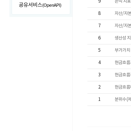
9
공유서비스
(OpenAPI)
8
7
6
5
4
현금흐름표
3
현금흐름관
2
현금흐름비
1