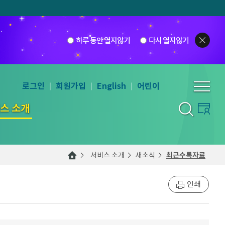
하루 동안 열지않기
다시 열지않기
로그인
회원가입
English
어린이
스 소개
서비스 소개
새소식
최근수록자료
인쇄