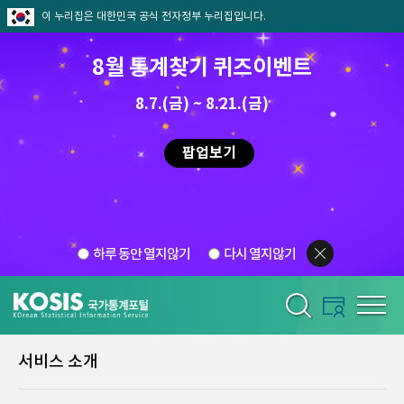
이 누리집은 대한민국 공식 전자정부 누리집입니다.
8월 통계찾기 퀴즈이벤트
8.7.(금) ~ 8.21.(금)
팝업보기
하루 동안 열지않기
다시 열지않기
서비스 소개