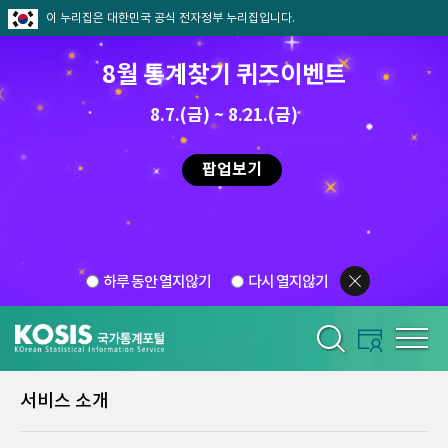
이 누리집은 대한민국 공식 전자정부 누리집입니다.
8월 통계찾기 퀴즈이벤트
8.7.(금) ~ 8.21.(금)
팝업보기
하루 동안 열지않기
다시 열지않기
서비스 소개