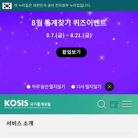
이 누리집은 대한민국 공식 전자정부 누리집입니다.
8월 통계찾기 퀴즈이벤트
8.7.(금) ~ 8.21.(금)
팝업보기
하루 동안 열지않기
다시 열지않기
서비스 소개