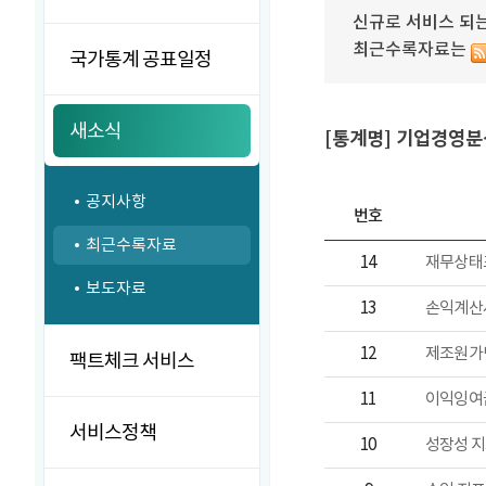
신규로 서비스 되는
최근수록자료는
국가통계 공표일정
새소식
[통계명] 기업경영분
공지사항
번호
최근수록자료
14
보도자료
13
12
팩트체크 서비스
11
서비스정책
10