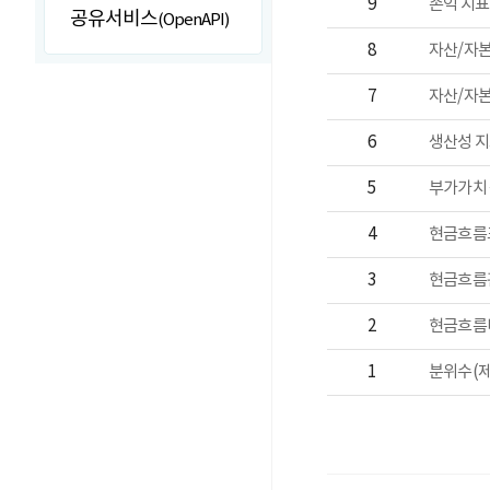
9
공유서비스
(OpenAPI)
8
7
6
5
4
현금흐름표
3
현금흐름관
2
현금흐름비
1