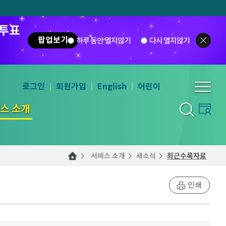
 투표
팝업보기
하루 동안 열지않기
다시 열지않기
로그인
회원가입
English
어린이
스 소개
서비스 소개
새소식
최근수록자료
인쇄