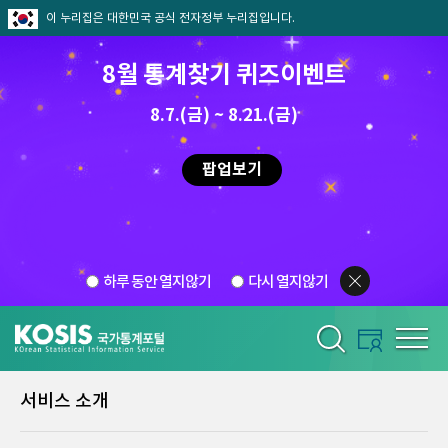
이 누리집은 대한민국 공식 전자정부 누리집입니다.
8월 통계찾기 퀴즈이벤트
8.7.(금) ~ 8.21.(금)
팝업보기
하루 동안 열지않기
다시 열지않기
서비스 소개