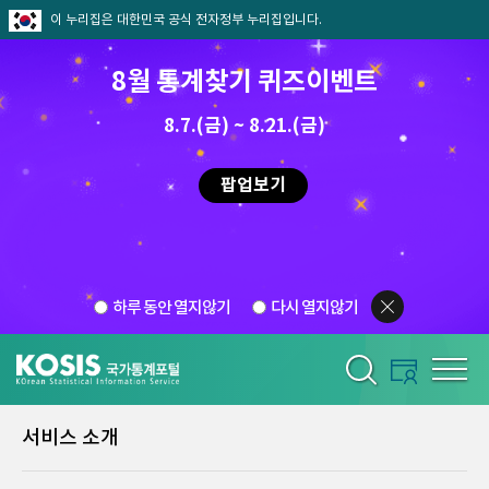
이 누리집은 대한민국 공식 전자정부 누리집입니다.
8월 통계찾기 퀴즈이벤트
8.7.(금) ~ 8.21.(금)
팝업보기
하루 동안 열지않기
다시 열지않기
서비스 소개