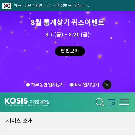
이 누리집은 대한민국 공식 전자정부 누리집입니다.
8월 통계찾기 퀴즈이벤트
8.7.(금) ~ 8.21.(금)
팝업보기
하루 동안 열지않기
다시 열지않기
서비스 소개