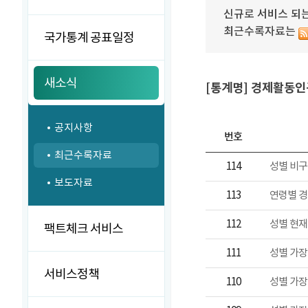
신규로 서비스 되는
최근수록자료는
국가통계 공표일정
새소식
[통계명] 경제활동
공지사항
번호
최근수록자료
114
보도자료
113
연령별 
112
성별 현재
팩트체크 서비스
111
성별 가장
서비스정책
110