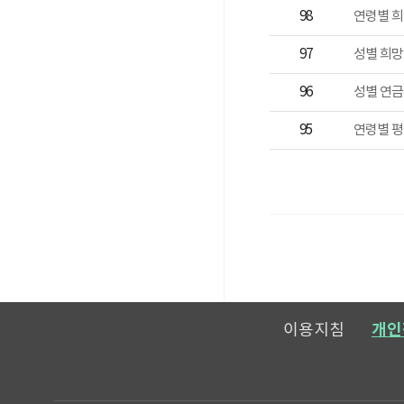
98
연령별 
97
성별 희망
96
성별 연
95
메일보내기
이용지침
개인