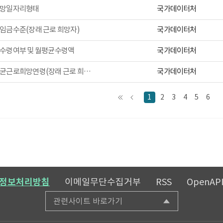
국가데이터처
희망일자리형태
국가데이터처
임금수준(장래 근로 희망자)
국가데이터처
금수령여부 및 월평균수령액
국가데이터처
연령별 평균근로희망연령(장래 근로 희망자)
1
2
3
4
5
6
정보처리방침
이메일무단수집거부
RSS
OpenAP
관련사이트 바로가기