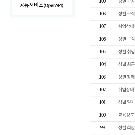
109
공유서비스
(OpenAPI)
108
성별 구
107
취업상태
106
성별 구직
105
성별 취
104
103
성별 장래
102
취업상태별
101
성별 일자
100
교육정도
99
성별 희망