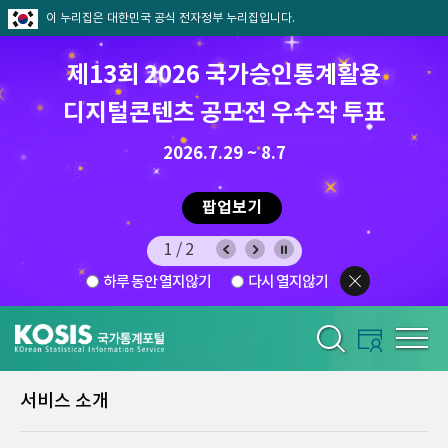
이 누리집은 대한민국 공식 전자정부 누리집입니다.
제13회 2026 국가승인통계활용
디지털콘텐츠 공모전 우수작 투표
8.7.(금) ~ 8.21.(금)
2026.7.29 ~ 8.7
팝업보기
1/2
하루 동안 열지않기
다시 열지않기
서비스 소개