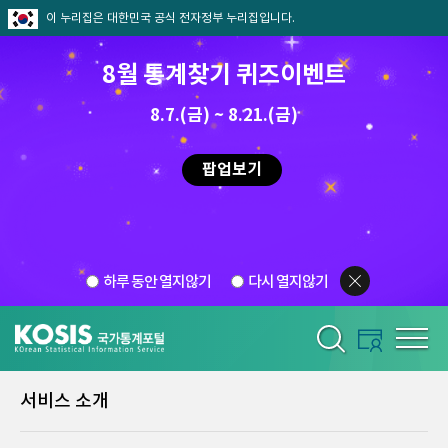
이 누리집은 대한민국 공식 전자정부 누리집입니다.
8월 통계찾기 퀴즈이벤트
8.7.(금) ~ 8.21.(금)
팝업보기
하루 동안 열지않기
다시 열지않기
서비스 소개