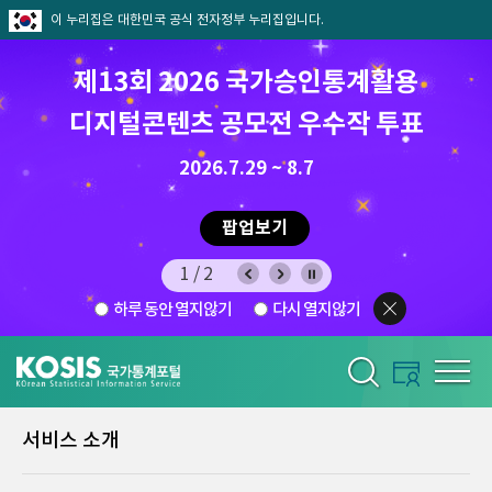
이 누리집은 대한민국 공식 전자정부 누리집입니다.
제13회 2026 국가승인통계활용
디지털콘텐츠 공모전 우수작 투표
8.7.(금) ~ 8.21.(금)
2026.7.29 ~ 8.7
팝업보기
1/2
하루 동안 열지않기
다시 열지않기
서비스 소개