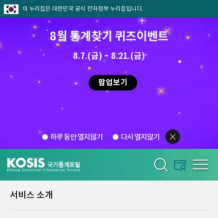
이 누리집은 대한민국 공식 전자정부 누리집입니다.
8월 통계찾기 퀴즈이벤트
8.7.(금) ~ 8.21.(금)
팝업보기
하루 동안 열지않기
다시 열지않기
서비스 소개