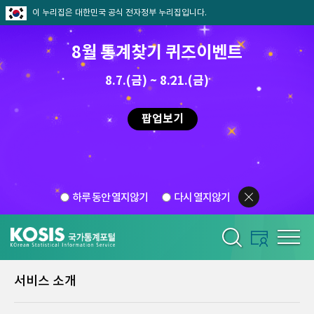
이 누리집은 대한민국 공식 전자정부 누리집입니다.
8월 통계찾기 퀴즈이벤트
8.7.(금) ~ 8.21.(금)
팝업보기
하루 동안 열지않기
다시 열지않기
서비스 소개